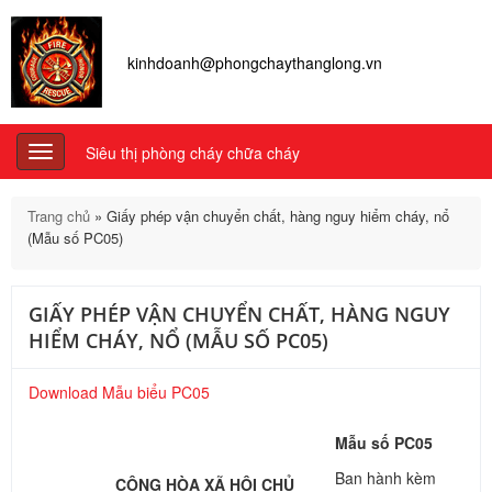
kinhdoanh@phongchaythanglong.vn
Siêu thị phòng cháy chữa cháy
Toggle
navigation
Trang chủ
»
Giấy phép vận chuyển chất, hàng nguy hiểm cháy, nổ
(Mẫu số PC05)
GIẤY PHÉP VẬN CHUYỂN CHẤT, HÀNG NGUY
HIỂM CHÁY, NỔ (MẪU SỐ PC05)
Download Mẫu biểu PC05
Mẫu số PC
05
Ban hành kèm
CỘNG HÒA XÃ HỘI CHỦ