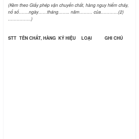
(Kèm theo Giấy phép vận chuyển chất, hàng nguy hiểm cháy,
nổ số…….ngày……tháng…….. năm……… của…………(2)
…………….)
STT
TÊN CHẤT, HÀNG
KÝ HIỆU
LOẠI
GHI CHÚ