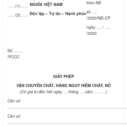
theo NĐ
NGHĨA VIỆT NAM
……(1)……
số ….
Độc lập – Tự do – Hạnh phúc
……(2)……
/2020/NĐ-CP
ngày …. / ….
/2020
Số: ……
/PCCC
GIẤY PHÉP
VẬN CHUYỂN CHẤT, HÀNG NGUY HIỂM CHÁY, NỔ
(Có giá trị đến hết ngày … tháng … năm ………)
Căn cứ
………………………………………………………………………………
Căn cứ
………………………………………………………………………………