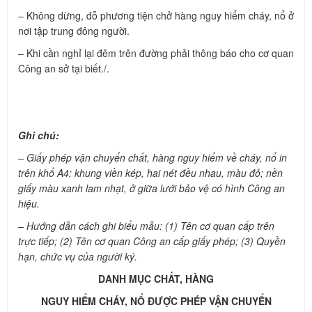
– Không dừng, đỗ phương tiện chở hàng nguy hiểm cháy, nổ ở
nơi tập trung đông người.
– Khi cần nghỉ lại đêm trên đường phải thông báo cho cơ quan
Công an sở tại biết./.
Ghi chú:
– Giấy phép vận chuyển chất, hàng nguy hiểm về cháy, nổ in
trên khổ A4; khung viền kép, hai nét đều nhau, màu đỏ; nền
giấy màu xanh lam nhạt, ở giữa lưới bảo vệ có hình Công an
hiệu.
– Hướng dẫn cách ghi biểu mẫu: (1) Tên cơ quan cấp trên
trực tiếp; (2) Tên cơ quan Công an cấp giấy phép; (3) Quyền
hạn, chức vụ của người ký.
DANH MỤC CHẤT, HÀNG
NGUY HIỂM CHÁY, NỔ ĐƯỢC PHÉP VẬN CHUYỂN