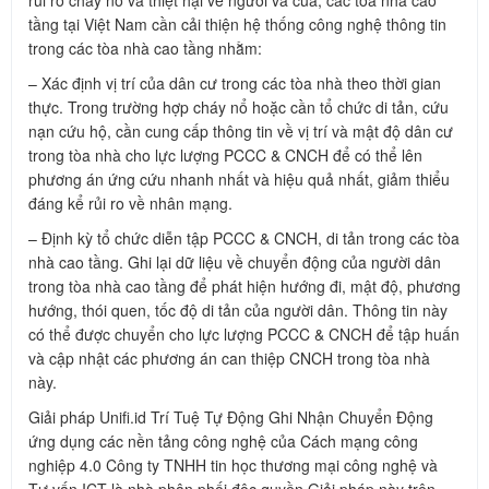
rủi ro cháy nổ và thiệt hại về người và của, các tòa nhà cao
tầng tại Việt Nam cần cải thiện hệ thống công nghệ thông tin
trong các tòa nhà cao tầng nhằm:
– Xác định vị trí của dân cư trong các tòa nhà theo thời gian
thực. Trong trường hợp cháy nổ hoặc cần tổ chức di tản, cứu
nạn cứu hộ, cần cung cấp thông tin về vị trí và mật độ dân cư
trong tòa nhà cho lực lượng PCCC & CNCH để có thể lên
phương án ứng cứu nhanh nhất và hiệu quả nhất, giảm thiểu
đáng kể rủi ro về nhân mạng.
– Định kỳ tổ chức diễn tập PCCC & CNCH, di tản trong các tòa
nhà cao tầng. Ghi lại dữ liệu về chuyển động của người dân
trong tòa nhà cao tầng để phát hiện hướng đi, mật độ, phương
hướng, thói quen, tốc độ di tản của người dân. Thông tin này
có thể được chuyển cho lực lượng PCCC & CNCH để tập huấn
và cập nhật các phương án can thiệp CNCH trong tòa nhà
này.
Giải pháp Unifi.id Trí Tuệ Tự Động Ghi Nhận Chuyển Động
ứng dụng các nền tảng công nghệ của Cách mạng công
nghiệp 4.0 Công ty TNHH tin học thương mại công nghệ và