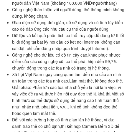
người dân Việt Nam (khoảng 100.000 VNĐ/người/tháng)
Công nghệ thân thiện với người dùng, thẻ thông minh không
dừng, không chạm.
Giao diện sử dụng đơn giản, dễ sử dụng và có tính tùy biến
cao để đáp ứng các nhu cầu cụ thể của người dùng.
Dữ liệu và kết quả phân tích có thể truy cập dễ dàng từ thiết
bị di động tại bất kỳ nơi đâu có kết nối Internet( không cần
cài đặt, chỉ cần đăng nhập qua trình duyệt Internet).
Công nghệ cho dữ liệu có độ tin cậy cao,khắc phục nhược
điểm của các công nghệ cũ, có thể phát hiện đến 99,7%
chuyển động trong các tòa nhà có trang bị hệ thống.
Xã hội Việt Nam ngày càng quan tâm đến nhu cầu an ninh
an toàn trong các tòa nhà cao.Làm mất thẻ, không đeo thẻ.
Giải pháp: Phần lớn các tòa nhà chủ yếu là nơi làm việc, vì
vậy việc đề ra và thực hiện nội quy đeo thẻ là khả thi.Một số
hình thức có thể được sử dụng để nâng cao tính tuân thủ
như: nhắc nhở, phạt tiền, v.v… khi cố tình không đeo thẻ
hoặc quên làm mất thẻ.
Đối với các trường hợp cố tình gian lận hệ thống, ví dụ:
đánh tráo thẻ có chủ định,thì kết hợp Camera Đếm 3D để