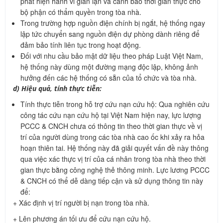
phát hiện hành vi gian lận và cảnh báo thời gian thực cho
bộ phận có thẩm quyền trong tòa nhà.
Trong trường hợp nguồn điện chính bị ngắt, hệ thống ngay
lập tức chuyển sang nguồn điện dự phòng dành riêng để
đảm bảo tính liên tục trong hoạt động.
Đối với nhu cầu bảo mật dữ liệu theo pháp Luật Việt Nam,
hệ thống này dùng một đường mạng độc lập, không ảnh
hưởng đến các hệ thống có sẵn của tổ chức và tòa nhà.
d) Hiệu quả, tính thực tiễn:
Tính thực tiễn trong hỗ trợ cứu nạn cứu hộ: Qua nghiên cứu
công tác cứu nạn cứu hộ tại Việt Nam hiện nay, lực lượng
PCCC & CNCH chưa có thông tin theo thời gian thực về vị
trí của người dùng trong các tòa nhà cao ốc khi xảy ra hỏa
hoạn thiên tai. Hệ thống này đã giải quyết vấn đề này thông
qua việc xác thực vị trí của cá nhân trong tòa nhà theo thời
gian thực bằng công nghệ thẻ thông minh. Lực lương PCCC
& CNCH có thể dễ dàng tiếp cận và sử dụng thông tin này
để:
+ Xác định vị trí người bị nạn trong tòa nhà.
+ Lên phương án tối ưu để cứu nạn cứu hộ.