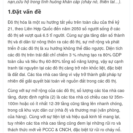
nạn,cứu hộ trong tình huống khẩn cấp (cháy nổ, thiên tai…).
1.Đặt vấn đề
Đô thị hóa là một xu hướng tất yếu trên toàn cầu của thế kỷ
21, theo Liên Hợp Quốc đến năm 2050 số người sống ở các
đô thị sẽ vượt quá 6.5 tỉ người. Cùng sự gia tăng dân số thành
thị và di dân từ nông thôn ra các đô thị, sự mở rộng và phát
triển ở các đô thị là xu hướng không thể đảo ngược. Diện tích
các đô thị trên trái đất chỉ chiếm 3 % nhưng tạo ra 80% GDP
toàn cầu và tiêu thụ 60-80% tổng số năng lượng, vậy sự cạnh
tranh tài nguyên tại các đô thị càng trở nên khốc liệt, đặc biệt
là đất đai. Các tòa nhà cao tầng vì vậy trở thành giải pháp tự
nhiên để giải quyết bài toán về nguồn đất trong các đô thị.
Cùng với sự mở rộng của các đô thị, số lượng các tòa nhà cao
tầng, được định nghĩa (2) là các tòa nhà có chiều cao từ 35m-
100m hoặc có ít nhất 12-39 tầng cũng tăng lên nhanh chóng,
trong cả khu vực dân cư (nhà ở) và thương mại (văn phòng,
của hàng). Cùng với sự tiện lợi và hiệu quả kinh tế mang lại,
tuy nhiên các tòa nhà cao tầng cũng đem lại những rủi ro và
thách thức mới về PCCC & CNCH, đặc biệt từ rủi ro cháy nổ.