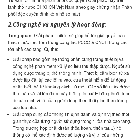
Tư vấn ICT là nhà phân phối độc quyền Giải pháp này trên
lãnh thổ nước CHXHCN Việt Nam (theo giấy chứng nhận Phân
phối độc quyền đính kèm hồ sơ này)
2.Công nghệ và nguyên lý hoạt động:
Tổng quan
: Giải pháp Unifi.id sẽ giúp hỗ trợ giải quyết các
thách thức nêu trên trong công tác PCCC & CNCH trong các
tòa nhà cao tầng. Cụ thể:
Giải pháp bao gồm hệ thống phần cứng trang thiết bị và
công nghệ phần mềm xử lý số liệu thu thập được. Người sử
dụng được trang bị thẻ thông minh. Thiết bị cảm biến từ xa
được lắp đặt tại các lối ra vào, cửa thoát hiểm để tự động
nhận biết thẻ từ khoảng cách 10 mét. Các số liệu này được
thu thập và tải lên đám mây thông tin, xử lý bằng thuật toán
để xác định vị trí của người dùng theo thời gian thực trong
các tòa nhà.
Giải pháp cung cấp thông tin định danh và định vị theo thời
gian thực của từng người sử dụng trong 1 tòa nhà cao tầng.
Trong trường hợp phải di tản (hỏa hoạn, thiên tai…) hệ
thống có thể xác định được số lượng và vị trí của những