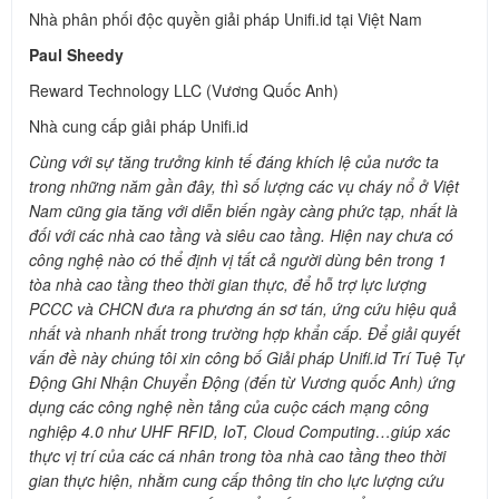
Nhà phân phối độc quyền giải pháp Unifi.id tại Việt Nam
Paul Sheedy
Reward Technology LLC (Vương Quốc Anh)
Nhà cung cấp giải pháp Unifi.id
Cùng với sự tăng trưởng kinh tế đáng khích lệ của nước ta
trong những năm gần đây, thì số lượng các vụ cháy nổ ở Việt
Nam cũng gia tăng với diễn biến ngày càng phức tạp, nhất là
đối với các nhà cao tầng và siêu cao tầng. Hiện nay chưa có
công nghệ nào có thể định vị tất cả người dùng bên trong 1
tòa nhà cao tầng theo thời gian thực, để hỗ trợ lực lượng
PCCC và CHCN đưa ra phương án sơ tán, ứng cứu hiệu quả
nhất và nhanh nhất trong trường hợp khẩn cấp. Để giải quyết
vấn đề này chúng tôi xin công bố Giải pháp Unifi.id Trí Tuệ Tự
Động Ghi Nhận Chuyển Động (đến từ Vương quốc Anh) ứng
dụng các công nghệ nền tảng của cuộc cách mạng công
nghiệp 4.0 như UHF RFID, IoT, Cloud Computing…giúp xác
thực vị trí của các cá nhân trong tòa nhà cao tầng theo thời
gian thực hiện, nhằm cung cấp thông tin cho lực lượng cứu