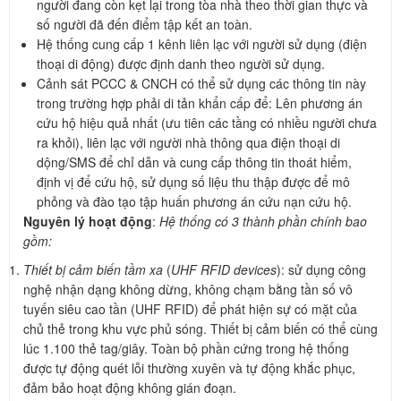
người đang còn kẹt lại trong tòa nhà theo thời gian thực và
số người đã đến điểm tập kết an toàn.
Hệ thống cung cấp 1 kênh liên lạc với người sử dụng (điện
thoại di động) được định danh theo người sử dụng.
Cảnh sát PCCC & CNCH có thể sử dụng các thông tin này
trong trường hợp phải di tản khẩn cấp để: Lên phương án
cứu hộ hiệu quả nhất (ưu tiên các tầng có nhiều người chưa
ra khỏi), liên lạc với người nhà thông qua điện thoại di
dộng/SMS để chỉ dẫn và cung cấp thông tin thoát hiểm,
định vị để cứu hộ, sử dụng số liệu thu thập được để mô
phỏng và đào tạo tập huấn phương án cứu nạn cứu hộ.
Nguyên lý hoạt động
:
Hệ thống có 3 thành phần chính bao
gồm:
Thiết bị cảm biến tầm xa
(
UHF RFID devices
): sử dụng công
nghệ nhận dạng không dừng, không chạm bằng tần số vô
tuyến siêu cao tần (UHF RFID) để phát hiện sự có mặt của
chủ thẻ trong khu vực phủ sóng. Thiết bị cảm biến có thể cùng
lúc 1.100 thẻ tag/giây. Toàn bộ phần cứng trong hệ thống
được tự động quét lỗi thường xuyên và tự động khắc phục,
đảm bảo hoạt động không gián đoạn.