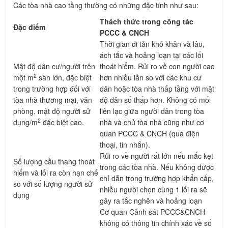
Các tòa nhà cao tầng thường có những đặc tính như sau:
Thách thức trong công tác
Đặc điểm
PCCC & CNCH
Thời gian di tản khó khăn và lâu,
ách tắc và hoảng loạn tại các lối
Mật độ dân cư/người trên
thoát hiểm. Rủi ro về con người cao
2
một m
sàn lớn, đặc biệt
hơn nhiều lần so với các khu cư
trong trường hợp đối với
dân hoặc tòa nhà thấp tầng với mật
tòa nhà thương mại, văn
độ dân số thấp hơn. Không có mối
phòng, mật độ người sử
liên lạc giữa người dân trong tòa
2
dụng/m
đặc biệt cao.
nhà và chủ tòa nhà cũng như cơ
quan PCCC & CNCH (qua điện
thoại, tin nhắn).
Rủi ro về người rất lớn nếu mắc kẹt
Số lượng cầu thang thoát
trong các tòa nhà. Nếu không được
hiểm và lối ra còn hạn chế
chỉ dẫn trong trường hợp khẩn cấp,
so với số lượng người sử
nhiều người chọn cùng 1 lối ra sẽ
dụng
gây ra tắc nghẽn và hoảng loạn
Cơ quan Cảnh sát PCCC&CNCH
không có thông tin chính xác về số