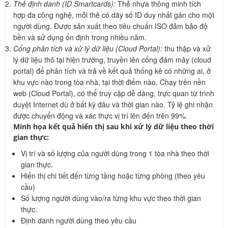
Thẻ định danh (ID Smartcards):
Thẻ nhựa thông minh tích
hợp đa công nghệ, mỗi thẻ có dãy số ID duy nhất gán cho một
người dùng. Được sản xuất theo tiêu chuẩn ISO đảm bảo độ
bền và sử dụng ổn định trong nhiều năm.
Cổng phân tích và xử lý dữ liệu (Cloud Portal):
thu thập và xử
lý dữ liệu thô tại hiện trường, truyền lên cổng đám mây (cloud
portal) để phân tích và trả về kết quả thống kê có những ai, ở
khu vực nào trong tòa nhà, tại thời điểm nào. Chạy trên nền
web (Cloud Portal), có thể truy cập dễ dàng, trực quan từ trình
duyệt Internet dù ở bất kỳ đâu và thời gian nào. Tỷ lệ ghi nhận
được chuyển động và xác thực vị trí lên đến trên 99%.
Minh họa kết quả hiển thị sau khi xử lý dữ liệu theo thời
gian thực:
Vị trí và số lượng của người dùng trong 1 tòa nhà theo thời
gian thực.
Hiển thị chi tiết đến từng tầng hoặc từng phòng (theo yêu
cầu)
Số lượng người dùng vào/ra từng khu vực theo thời gian
thực.
Định danh người dùng theo yêu cầu