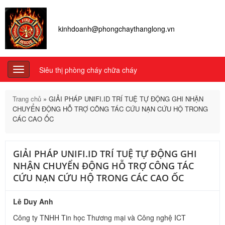
kinhdoanh@phongchaythanglong.vn
Siêu thị phòng cháy chữa cháy
Toggle
navigation
Trang chủ
»
GIẢI PHÁP UNIFI.ID TRÍ TUỆ TỰ ĐỘNG GHI NHẬN
CHUYỂN ĐỘNG HỖ TRỢ CÔNG TÁC CỨU NẠN CỨU HỘ TRONG
CÁC CAO ỐC
GIẢI PHÁP UNIFI.ID TRÍ TUỆ TỰ ĐỘNG GHI
NHẬN CHUYỂN ĐỘNG HỖ TRỢ CÔNG TÁC
CỨU NẠN CỨU HỘ TRONG CÁC CAO ỐC
Lê Duy Anh
Công ty TNHH Tin học Thương mại và Công nghệ ICT