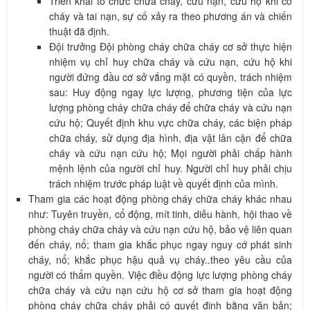
Triển khai tổ chức chữa cháy, cứu nạn, cứu hộ khi có
cháy và tai nạn, sự cố xảy ra theo phương án và chiến
thuật đã định.
Đội trưởng Đội phòng cháy chữa cháy cơ sở thực hiện
nhiệm vụ chỉ huy chữa cháy và cứu nạn, cứu hộ khi
người đứng đầu cơ sở vắng mặt có quyền, trách nhiệm
sau: Huy động ngay lực lượng, phương tiện của lực
lượng phòng cháy chữa cháy để chữa cháy và cứu nạn
cứu hộ; Quyết định khu vực chữa cháy, các biện pháp
chữa cháy, sử dụng địa hình, địa vật lân cận để chữa
cháy và cứu nạn cứu hộ; Mọi người phải chấp hành
mệnh lệnh của người chỉ huy. Người chỉ huy phải chịu
trách nhiệm trước pháp luật về quyết định của mình.
Tham gia các hoạt động phòng cháy chữa cháy khác nhau
như: Tuyên truyền, cổ động, mít tinh, diễu hành, hội thao về
phòng cháy chữa cháy và cứu nạn cứu hộ, bảo vệ liên quan
đến cháy, nổ; tham gia khắc phục ngay nguy cớ phát sinh
cháy, nổ; khắc phục hậu quả vụ cháy..theo yêu cầu của
người có thẩm quyền. Việc điều động lực lượng phòng cháy
chữa cháy và cứu nạn cứu hộ cơ sở tham gia hoạt động
phòng cháy chữa cháy phải có quyết định bằng văn bản;