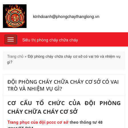
kinhdoanh@phongchaythanglong.vn
Siêu thị phòng cháy chữa cháy
Toggle
navigation
Trang chủ
»
Đội phòng cháy chữa cháy cơ sở có vai trò và nhiệm vụ
gì?
ĐỘI PHÒNG CHÁY CHỮA CHÁY CƠ SỞ CÓ VAI
TRÒ VÀ NHIỆM VỤ GÌ?
CƠ CẤU TỔ CHỨC CỦA ĐỘI PHÒNG
CHÁY CHỮA CHÁY CƠ SỞ
Trang phục của đội pccc cơ sở
theo thông tư 48