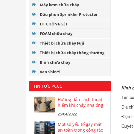
Máy bơm chữa cháy
Đầu phun Sprinkler Protector
HT CHỐNG SÉT
FOAM chữa cháy
Thiết bị chữa cháy Fuji
Thiết bị chữa cháy thông thường
Bình chữa cháy
Van ShinYi
TIN TỨC PCCC
Kính 
Tên 
Hướng dẫn cách thoát
hiểm khi cháy nhà ống
Địa
25/04/2022
Điệ
Một số yếu tố gây mất
Quyết
an toàn trong công tác