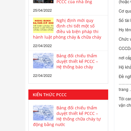
(hoặc
PCCC của nhà ống
25/04/2022
Cơ 
Số t
Nghị định mới quy
định chi tiết một số
Họ t
điều và biện pháp thi
hành luật phòng cháy & chữa cháy
Chứ
22/04/2022
CCCD
Bảng đối chiếu thẩm
nơi
duyệt thiết kế PCCC –
Hệ thống báo cháy
Hộ 
22/04/2022
Đề ngh
……………
trang
KIẾN THỨC PCCC
Tôi ca
vận ch
Bảng đối chiếu thẩm
duyệt thiết kế PCCC –
Hệ thống chữa cháy tự
động bằng nước