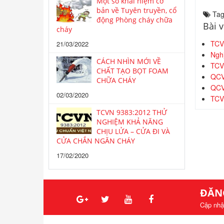
Một số khái niệm cơ
bản về Tuyên truyền, cổ
Tag
động Phòng cháy chữa
Bài v
cháy
TCVN
21/03/2022
Nghị
CÁCH NHÌN MỚI VỀ
TCVN
CHẤT TẠO BỌT FOAM
QCVN
CHỮA CHÁY
QCV
02/03/2020
TCVN
TCVN 9383:2012 THỬ
NGHIỆM KHẢ NĂNG
CHỊU LỬA – CỬA ĐI VÀ
CỬA CHẮN NGĂN CHÁY
17/02/2020
ĐĂN
Cập nhậ