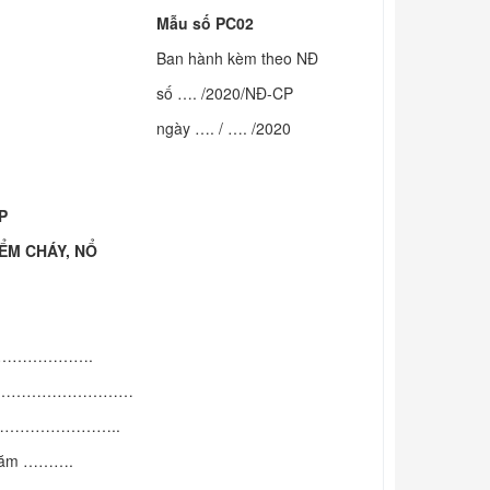
Mẫu số PC
02
Ban hành kèm theo NĐ
số …. /2020/NĐ-CP
ngày …. / …. /2020
P
ỂM CHÁY, NỔ
……………………….
…………………………
………………………..
 năm ……….