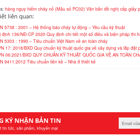
s:
hàng nguy hiểm cháy
nổ (Mẫu số PC02)
Văn bản đề nghị cấp giấy 
iết liên quan:
 5738 : 2001 – Hệ thống báo cháy tự động – Yêu cầu kỹ thuật
 định 136/NĐ-CP 2020 Quy định chi tiết một số điều và biện pháp thi
 5303 : 1990 – Tiêu chuẩn Việt Nam về an toàn cháy
 17: 2018/BXD Quy chuẩn kỹ thuật quốc gia về xây dựng và lắp đặt p
N 06:2021/BXD QUY CHUẨN KỸ THUẬT QUỐC GIA VỀ AN TOÀN CH
 9411:2012 Tiêu chuẩn liền kề – Nhà ở thiết kế
G KÝ NHẬN BẢN TIN
t tin tức, sản phẩm, khuyến mại