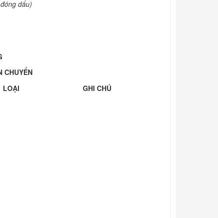
à đóng dấu)
G
N CHUYỂN
LOẠI
GHI CHÚ