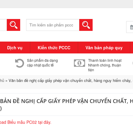
Tìm
kiếm:
Dịch vụ
Kiến thức PCCC
Văn bản pháp quy
Sản phẩm đa dạng
Thanh toán linh hoạt
cập nhật quốc tế
Nhanh chóng, thuận
tiện
chủ
»
Văn bản đề nghị cấp giấy phép vận chuyển chất, hàng nguy hiểm cháy,
BẢN ĐỀ NGHỊ CẤP GIẤY PHÉP VẬN CHUYỂN CHẤT, 
)
ad Biểu mẫu PC02 tại đây.