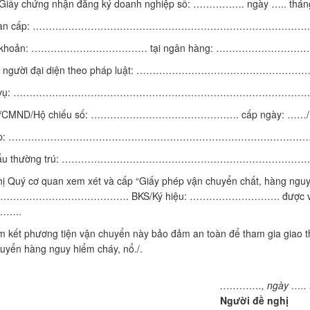
 Giấy chứng nhận đăng ký doanh nghiệp số: ……………. ngày ….. thá
quan cấp: ………………………………………………………………………
ài khoản: ……………………………… tại ngân hàng: ………………
ên người đại diện theo pháp luật: ………………………………………
c vụ: ………………………………………………………………………………
/CMND/Hộ chiếu số: ………………………………………. cấp ngày: …
 cấp: ………………………………………………………………………………
khẩu thường trú: ………………………………………………………………
ị Quý cơ quan xem xét và cấp “Giấy phép vận chuyển chất, hàng nguy
……………………………. BKS/Ký hiệu: ………………………. được vận chuyển 
 ……..
m kết phương tiện vận chuyển này bảo đảm an toàn để tham gia giao th
uyển hàng nguy hiểm cháy, nổ./.
…………., ngày ….. 
Người đề nghị