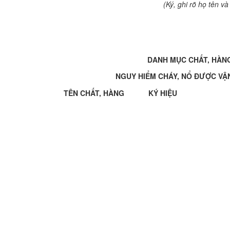
(Ký, ghi rõ họ tên v
DANH MỤC CHẤT, HÀN
NGUY HIỂM CHÁY, NỔ ĐƯỢC VẬ
TÊN CHẤT, HÀNG
KÝ HIỆU