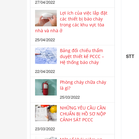
27/04/2022
Lợi ích của việc lắp đặt
các thiết bị báo cháy
trong các khu vực tòa
nhà và nhà ở
25/04/2022
Bảng đối chiếu thẩm
STT
duyệt thiết kế PCCC –
Hệ thống báo cháy
22/04/2022
Phòng cháy chữa cháy
là gì?
25/03/2022
NHỮNG YÊU CẦU CẦN
CHUẨN BỊ HỒ SƠ NỘP
CẢNH SÁT PCCC
23/03/2022