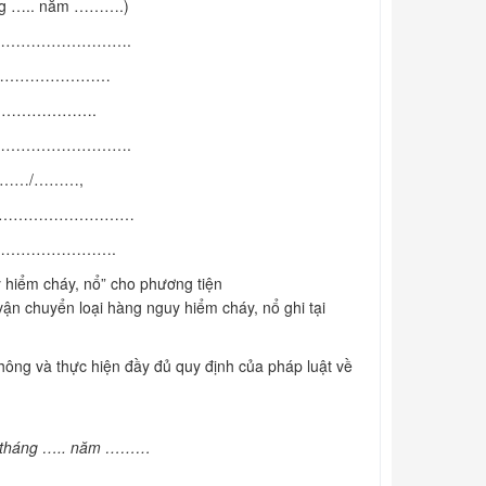
ng ….. năm ……….)
………………………….
……………………………
……………………….
……………………….
…/……/………,
…………………………
……………………….
 hiểm cháy, nổ” cho phương tiện
loại hàng nguy hiểm cháy, nổ ghi tại
ông và thực hiện đầy đủ quy định của pháp luật về
tháng ….. năm ………