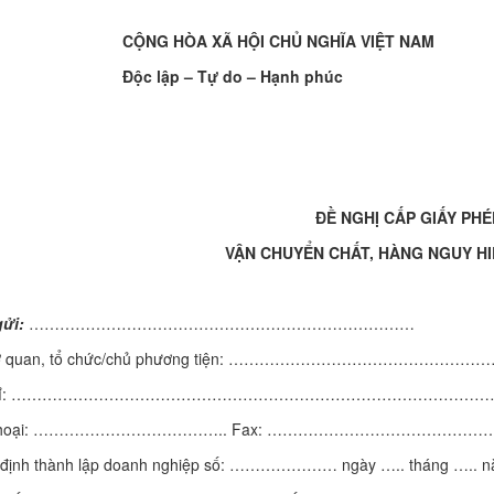
CỘNG HÒA XÃ HỘI CHỦ NGHĨA VIỆT NAM
Độc lập – Tự do – Hạnh phúc
ĐỀ NGHỊ
CẤP GIẤY PHÉ
VẬN CHUYỂN CHẤT, HÀNG NGUY HI
gửi:
…………………………………………………………………
cơ quan, tổ chức/chủ phương tiện: ……………………………………
 chỉ: ………………………………………………………………………………
n thoại: ……………………………….. Fax: …………………………………
 định thành lập doanh nghiệp số: ………………… ngày ….. tháng …..