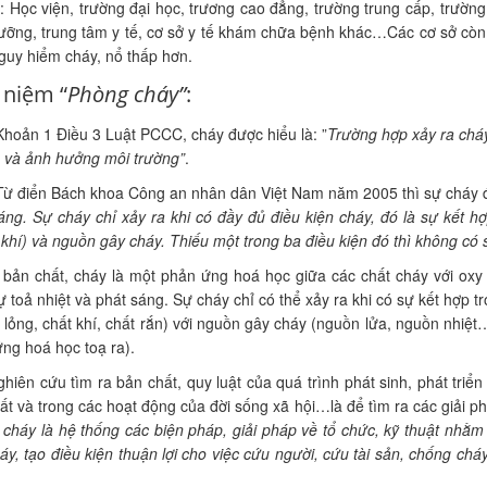
à: Học viện, trường đại học, trương cao đẳng, trường trung cấp, trường
ưỡng, trung tâm y tế, cơ sở y tế khám chữa bệnh khác…Các cơ sở còn l
uy hiểm cháy, nổ thấp hơn.
 niệm “
Phòng cháy”
:
oản 1 Điều 3 Luật PCCC, cháy được hiểu là: ”
Trường hợp xảy ra cháy
̉n và ảnh hưởng môi trường”
.
ừ điển Bách khoa Công an nhân dân Việt Nam năm 2005 thì sự cháy đươ
áng. Sự cháy chỉ xảy ra khi có đầy đủ điều kiện cháy, đó là sự kết 
hí) và nguồn gây cháy. Thiếu một trong ba điều kiện đó thì không có 
̀ bản chất, cháy là một phản ứng hoá học giữa các chất cháy với o
 toả nhiệt và phát sáng. Sự cháy chỉ có thể xảy ra khi có sự kết hợp 
́t lỏng, chất khí, chất rắn) với nguồn gây cháy (nguồn lửa, nguồn nh
́ng hoá học toạ ra).
ghiên cứu tìm ra bản chất, quy luật của quá trình phát sinh, phát triển
ất và trong các hoạt động của đời sống xã hội…là để tìm ra các giải 
cháy là hệ thống các biện pháp, giải pháp về tổ chức, kỹ thuật nhằ
́y, tạo điều kiện thuận lợi cho việc cứu người, cứu tài sản, chống chá