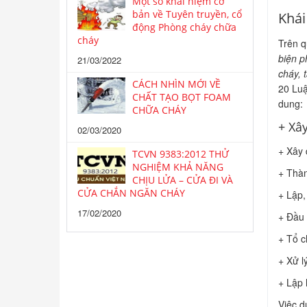
Một số khái niệm cơ
bản về Tuyên truyền, cổ
Khái
động Phòng cháy chữa
cháy
Trên qu
biện p
21/03/2022
cháy, 
CÁCH NHÌN MỚI VỀ
20 Luậ
CHẤT TẠO BỌT FOAM
dung:
CHỮA CHÁY
+ Xâ
02/03/2020
+ Xây 
TCVN 9383:2012 THỬ
NGHIỆM KHẢ NĂNG
+ Thàn
CHỊU LỬA – CỬA ĐI VÀ
CỬA CHẮN NGĂN CHÁY
+ Lập,
17/02/2020
+ Đầu 
+ Tổ c
+ Xử l
+ Lập 
Việc d