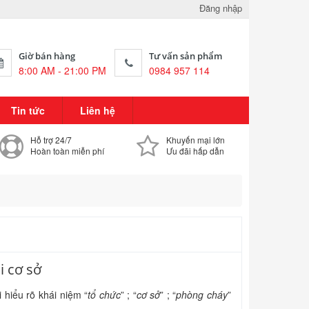
Đăng nhập
Giờ bán hàng
Tư vấn sản phẩm
8:00 AM - 21:00 PM
0984 957 114
Tin tức
Liên hệ
Hỗ trợ 24/7
Khuyến mại lớn
Hoàn toàn miễn phí
Ưu đãi hấp dẫn
̣i cơ sở
i hiểu rõ khái niệm “
tổ chức
” ; “
cơ sở
” ; “
phòng cháy
”