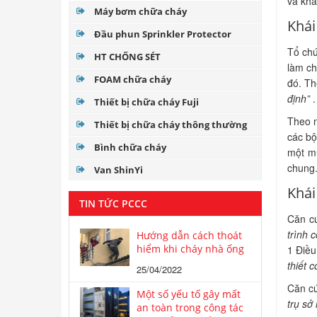
và khá
Máy bơm chữa cháy
Khái
Đầu phun Sprinkler Protector
Tổ chư
HT CHỐNG SÉT
làm ch
FOAM chữa cháy
đó. The
định”
.
Thiết bị chữa cháy Fuji
Theo ng
Thiết bị chữa cháy thông thường
các bô
Bình chữa cháy
một mu
chung
Van ShinYi
Khái
TIN TỨC PCCC
Căn cứ
trình 
Hướng dẫn cách thoát
hiểm khi cháy nhà ống
1 Điề
thiết 
25/04/2022
Căn cứ
Một số yếu tố gây mất
trụ sơ
an toàn trong công tác