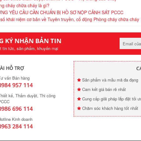
g cháy chữa cháy là gì?
NG YÊU CẦU CẦN CHUẨN BỊ HỒ SƠ NỘP CẢNH SÁT PCCC
số khái niệm cơ bản về Tuyên truyền, cổ động Phòng cháy chữa cháy
G KÝ NHẬN BẢN TIN
t tin tức, sản phẩm, khuyến mại
ÀI HỖ TRỢ
C
Tư vấn Bán hàng
Sản phẩm và mẫu mã đa đạng
0984 957 114
Cam kết giá bán rẻ nhất
hiết kế, Thẩm duyệt, Thi công
Cung cấp giải pháp lắp đặt tối ư
PCCC
0986 696 114
Chăm sóc khách hàng tốt nhất
otline Kinh doanh
0963 284 114