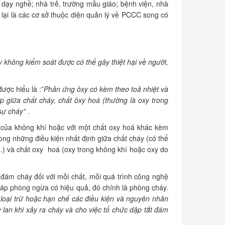
 dạy nghề; nhà trẻ, trường mẫu giáo; bệnh viện, nhà
ại là các cơ sở thuộc diện quản lý về PCCC song có
 không kiểm soát được có thể gây thiệt hại về người,
̣c hiểu là :”
Phản ứng ôxy có kèm theo toả nhiệt và
hợp giữa chất cháy, chất ôxy hoá (thường là oxy trong
sự cháy”
.
xy của không khí hoặc với một chất oxy hoá khác kèm
trong những điều kiện nhất định giữa chất cháy (có thể
iệt…) và chất oxy hoá (oxy trong không khí hoặc oxy do
 đám cháy đối với mỗi chất, mỗi quá trình công nghệ
pháp phòng ngừa có hiệu quả, đó chính là phòng cháy.
m loại trừ hoặc hạn chế các điều kiện và nguyên nhân
y lan khi xảy ra cháy và cho việc tổ chức dập tắt đám