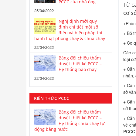
PCCC của nhà ống
Từ c
25/04/2022
cơ sở
Nghị định mới quy
+Phòng
định chi tiết một số
điều và biện pháp thi
+ Bố t
hành luật phòng cháy & chữa cháy
+ Cơ qu
22/04/2022
Các cơ
Bảng đối chiếu thẩm
loại c
duyệt thiết kế PCCC –
+ Căn c
Hệ thống báo cháy
nhân, c
22/04/2022
+ Căn c
sở văn
KIẾN THỨC PCCC
+ Căn c
sở thu
Bảng đối chiếu thẩm
duyệt thiết kế PCCC –
+ Căn c
Hệ thống chữa cháy tự
về cha
động bằng nước
PCCC. P