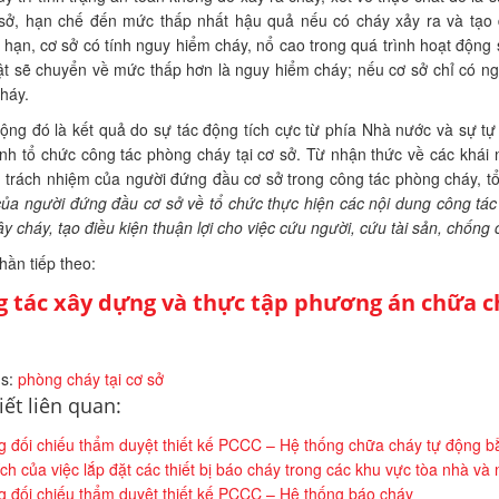
ơ sở, hạn chế đến mức thấp nhất hậu quả nếu có cháy xảy ra và tạo đ
hạn, cơ sở có tính nguy hiểm cháy, nổ cao trong quá trình hoạt động so
ật sẽ chuyển về mức thấp hơn là nguy hiểm cháy; nếu cơ sở chỉ có n
háy.
ộng đó là kết quả do sự tác động tích cực từ phía Nhà nước và sự tự 
ình tổ chức công tác phòng cháy tại cơ sở. Từ nhận thức về các khái
trách nhiệm của người đứng đầu cơ sở trong công tác phòng cháy, tổ
ủa người đứng đầu cơ sở về tổ chức thực hiện các nội dung công tác 
ây cháy, tạo điều kiện thuận lợi cho việc cứu người, cứu tài sản, chống
ần tiếp theo:
 tác xây dựng và thực tập phương án chữa c
s:
phòng cháy tại cơ sở
iết liên quan:
 đối chiếu thẩm duyệt thiết kế PCCC – Hệ thống chữa cháy tự động 
ích của việc lắp đặt các thiết bị báo cháy trong các khu vực tòa nhà và
 đối chiếu thẩm duyệt thiết kế PCCC – Hệ thống báo cháy