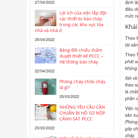
27/04/2022
định l
điều d
Lợi ích của việc lắp đặt
mức ng
các thiết bị báo cháy
trong các khu vực tòa
Khái
nhà và nhà ở
Theo Kh
25/04/2022
tài sa
Bảng đối chiếu thẩm
Theo T
duyệt thiết kế PCCC –
phát s
Hệ thống báo cháy
không k
22/04/2022
Xét vê
Phòng cháy chữa cháy
theo sự
là gì?
là châ
25/03/2022
phản ư
NHỮNG YÊU CẦU CẦN
Việc n
CHUẨN BỊ HỒ SƠ NỘP
sản xu
CẢNH SÁT PCCC
Phòng 
23/03/2022
gây cha
cháy.