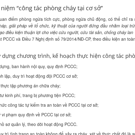
 niệm “công tác phòng cháy tại cơ sở”
an điểm phòng ngừa tích cực, phòng ngừa chủ động, có thể chỉ ra 
háp, giải pháp về tổ chức, kỹ thuật của người đứng đầu nhằm loại 
tạo điều kiện thuận lợi cho việc cứu người, cứu tài sản, chống cháy la
t PCCC và Điều 7 Nghị định số 79/2014/NĐ-CP, theo điều kiện an toà
y dựng chương trình, kế hoạch thực hiện công tác phò
dựng, ban hành nội quy, quy định PCCC;
h lập, duy trì hoạt động đội PCCC cơ sở;
 thực tập phương án chữa cháy;
tư kinh phí, trang bị phương tiện PCCC;
hức công tác tự kiểm tra an toàn về PCCC tại cơ sở;
ý vi phạm quy định về PCCC tại cơ sở;
hồ sơ quản lý, theo dõi hoạt động PCCC.
uy trì tình trạng an toàn không để xảy ra cháy, xét về thực chất đó là