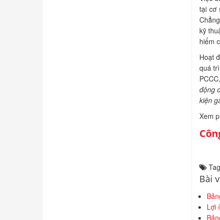
tại c
Chẳng 
kỹ thu
hiểm c
Hoạt đ
quá tr
PCCC, 
động c
kiện g
Xem ph
Công
Tag
Bài v
Bảng
Lợi 
Bảng