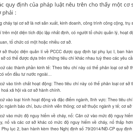
ác quy định của pháp luật nêu trên cho thấy một cơ sơ
 phải :
 cháy tại cơ sở là nơi sản xuất, kinh doanh, công trình công cộng, trụ s
rí trên một diện tích độc lập nhất định, có người tổ chức quản lý, hoạ
an, tổ chức có một hoặc nhiều cơ sở.
 sở thuộc diện quản lí về PCCC được quy định tại phụ lục I, ban 
ơ sở có thể được dựa trên những tiêu chí khác nhau tuỳ theo các yêu cầu
ứ các thành phần kinh tế: Theo tiêu chí này có thể phân loại cơ sở th
ó vốn đầu tư nước ngoài…
ứ vào tính chất hoạt động: Theo tiêu chí này có thể phân loại cơ sở 
 hoá xã hội và cơ sở hành chính.
ứ vào loại hình hoạt động và đặc điểm ngành, lĩnh vực: Theo tiêu chi
ộc ngành báo chí, bưu chính viễn thông; cơ sở thuộc ngành y tế; cơ sơ
ứ vào mức độ nguy hiểm về cháy, nổ: Căn cứ vào mức độ nguy hiểm v
́y, nổ và các cơ sở khác có mức độ nguy hiểm về cháy, nổ thấp hơn,
hụ lục 2, ban hành kèm theo Nghị định số 79/2014/NĐ-CP quy định d