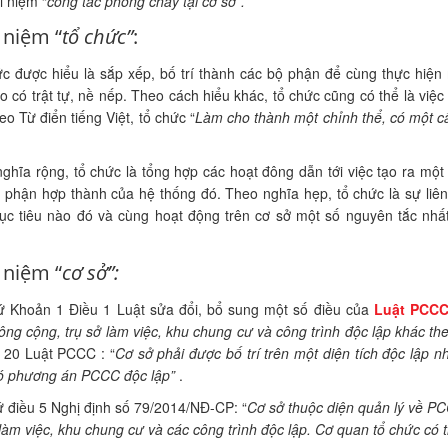
i niệm “
công tác phòng cháy tại cơ sở”.
 niệm “
tổ chức”
:
́c được hiểu là sắp xếp, bố trí thành các bộ phận để cùng thực hiện
o có trật tự, nề nếp. Theo cách hiểu khác, tổ chức cũng có thể là việ
o Từ điển tiếng Việt, tổ chức “
Làm cho thành một chỉnh thể, có một c
hĩa rộng, tổ chức là tổng hợp các hoạt đông dẫn tới việc tạo ra một
̣ phận hợp thành của hệ thống đó. Theo nghĩa hẹp, tổ chức là sự li
̣c tiêu nào đó và cùng hoạt động trên cơ sở một số nguyên tắc nhấ
.
 niệm “
cơ sở”:
 Khoản 1 Điều 1 Luật sửa đổi, bổ sung một số điều của
Luật PCC
công cộng, trụ sở làm việc, khu chung cư và công trình độc lập khác
u 20 Luật PCCC : “
Cơ sở phải được bố trí trên một diện tích độc lập nh
có phương án PCCC độc lập”
.
 điều 5 Nghị định số 79/2014/NĐ-CP: “
Cơ sở
thuộc diện quản lý về 
̉ làm việc, khu chung cư và các công trình độc lập. Cơ quan tổ chức có t