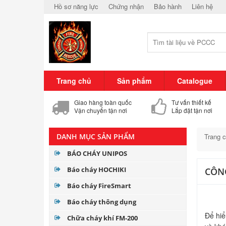
Hồ sơ năng lực
Chứng nhận
Bảo hành
Liên hệ
Trang chủ
Sản phẩm
Catalogue
Giao hàng toàn quốc
Tư vấn thiết kế
Vận chuyển tận nơi
Lắp đặt tận nơi
DANH MỤC SẢN PHẨM
Trang 
BÁO CHÁY UNIPOS
Báo cháy HOCHIKI
CÔNG
Báo cháy FireSmart
Báo cháy thông dụng
Để hiê
Chữa cháy khí FM-200