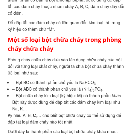
tắt các đám cháy thuộc nhóm cháy A, B, C, đám cháy dây dẫn
có điện.
Để dập tắt các đám cháy có liên quan đến kim loại thì trong
ký hiệu có thêm chữ “M”.
Một số loại bột chữa cháy trong phòng
cháy chữa cháy
Phòng cháy chữa cháy dựa vào tác dụng chữa cháy của bột
đối với từng loại chất cháy, người ta chia bột chữa cháy thành
03 loại như sau:
– Bột BC có thành phần chủ yếu là NaHCO
3
– Bột ABC có thành phần chủ yếu là (NH
)
PO
.
4
3
4
– Bột chữa cháy kim loại (ký hiệu: M) có thành phần
khác
Bột này được dùng để dập tát các đám cháy kim loại như
Na, K…
Ký hiệu A, B,
C
,… cho biết bột chữa cháy có thể sử dụng để
dập tắt loại đám cháy nào tốt nhất.
Dưới đây là thành phần các loại bột chữa cháy khác nhau: