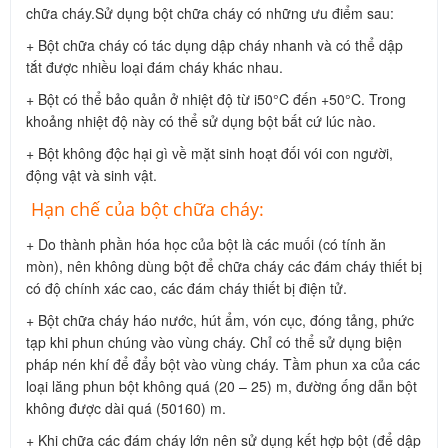
chữa cháy.Sử dụng bột chữa cháy có những ưu điểm sau:
+ Bột chữa cháy có tác dụng dập cháy nhanh và có thể dập
tắt được nhiều loại đám cháy khác nhau.
+ Bột có thể bảo quản ở nhiệt độ từ i50°C đến +50°C. Trong
khoảng nhiệt độ này có thể sử dụng bột bất cứ lúc nào.
+ Bột không độc hại gì về mặt sinh hoạt đối vói con người,
động vật và sinh vật.
Hạn chế của bột chữa cháy:
+ Do thành phần hóa học của bột là các muối (có tính ăn
mòn), nên không dùng bột để chữa cháy các đám cháy thiết bị
có độ chính xác cao, các đám cháy thiết bị điện tử.
+ Bột chữa cháy háo nước, hút ẩm, vón cục, đóng tảng, phức
tạp khi phun chúng vào vùng cháy. Chỉ có thể sử dụng biện
pháp nén khí để đẩy bột vào vùng cháy. Tầm phun xa của các
loại lăng phun bột không quá (20 – 25) m, đường ống dẫn bột
không được dài quá (50160) m.
+ Khi chữa các đám cháy lớn nên sử dụng kết hợp bột (để dập