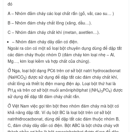
đó
A – Nhóm đảm cháy các loại chất rắn (gỗ, vải, cao su… )
B – Nhóm đám cháy chất lỏng (xăng, dầu…).
C – Nhóm đám cháy chất khí (metan, axetilen…).
– Nhóm đám cháy dây dẫn có điện.
Ngoài ra còn có một số loại bột chuyên dụng dùng để dập tắt
các đám cháy thuộc nhóm D (đám cháy kim loại nhẹ – Al,
Mg…, kim loại kiềm và hợp chất của chúng).
Ở Nga, loại bột dạng PC6 trên cơ sở bột natri hydrocacbonat
(NaHCO
) được sử dụng để dập tắt các đám cháy chất khí,
3
chất lỏng và thiết bị điện mang điện áp. Loại bột thứ hai là
Pi1д và trên cơ sở bột muối amôniphôtphat ((NH
)
PO
) được
4
3
4
sử dụng để dập tắt đám cháy chất rắn.
Ở Việt Nam việc gọi tên bột theo nhóm đám cháy mà bột có
khả năng dập tắt. Ví dụ bột BC là loại bột trên cơ sở bột
natrihiđrocacbonat, dùng để dập tắt các đám thuộc nhóm B,
C, đám cháy dây dẫn có điện. Bột ABC là bột chữa cháy với
thành phần cơ bản là bột amoniphotphat được dùng để dập