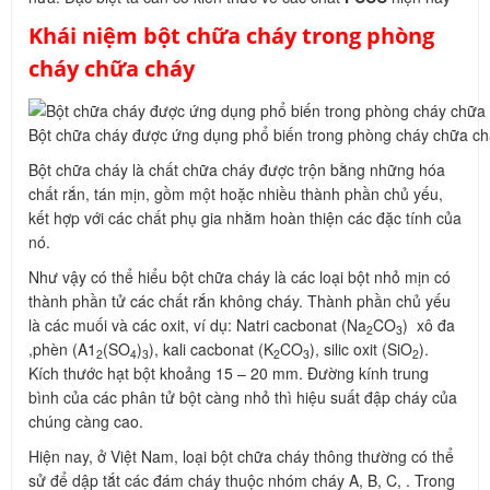
Khái niệm bột chữa cháy trong phòng
cháy chữa cháy
Bột chữa cháy được ứng dụng phổ biến trong phòng cháy chữa c
Bột chữa cháy là chất chữa cháy được trộn bằng những hóa
chất rắn, tán mịn, gồm một hoặc nhiều thành phần chủ yếu,
kết hợp với các chất phụ gia nhằm hoàn thiện các đặc tính của
nó.
Như vậy có thể hiểu bột chữa cháy là các loại bột nhỏ mịn có
thành phần tử các chất rắn không cháy. Thành phần chủ yếu
là các muối và các oxit, ví dụ: Natri cacbonat (Na
CO
) xô đa
2
3
,phèn (A1
(SO
)
), kali cacbonat (K
CO
), silic oxit (SiO
).
2
4
3
2
3
2
Kích thước hạt bột khoảng 15 – 20 mm. Đường kính trung
bình của các phân tử bột càng nhỏ thì hiệu suất đập cháy của
chúng càng cao.
Hiện nay, ở Việt Nam, loại bột chữa cháy thông thường có thể
sử để dập tắt các đám cháy thuộc nhóm cháy A, B, C, . Trong