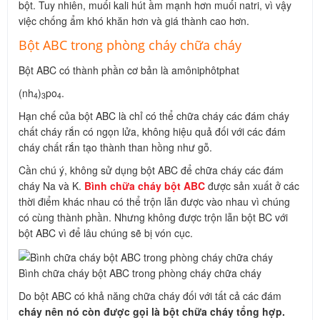
bột. Tuy nhiên, muối kali hút ầm mạnh hơn muối natri, vì vậy
việc chống ẩm khó khăn hơn và giá thành cao hơn.
Bột ABC trong phòng cháy chữa cháy
Bột ABC có thành phần cơ bản là amôniphôtphat
(nh
)
po
.
4
3
4
Hạn chế của bột ABC là chỉ có thể chữa cháy các đám cháy
chất cháy rắn có ngọn lửa, không hiệu quả đối với các đám
cháy chất rắn tạo thành than hồng như gỗ.
Cần chú ý, không sử dụng bột ABC để chữa cháy các đám
cháy Na và K.
Bình chữa cháy bột ABC
được sản xuất ở các
thời điểm khác nhau có thể trộn lẫn được vào nhau vì chúng
có cùng thành phần. Nhưng không được trộn lẫn bột BC với
bột ABC vì để lâu chúng sẽ bị vón cục.
Bình chữa cháy bột ABC trong phòng cháy chữa cháy
Do bột ABC có khả năng chữa cháy đối với tất cả các đám
cháy nên nó còn được gọi là bột chữa cháy tổng hợp.