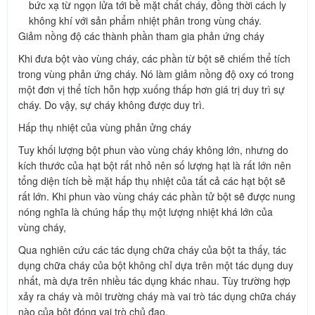
bức xạ từ ngọn lửa tới bề mặt chất cháy, đồng thời cách ly
không khí với sản phẩm nhiệt phân trong vùng cháy.
Giảm nồng độ các thành phần tham gia phản ứng cháy
Khi đưa bột vào vùng cháy, các phần từ bột sẽ chiếm thể tích
trong vùng phản ứng cháy. Nó làm giảm nồng độ oxy có trong
một đơn vị thể tích hỗn hợp xuống thấp hơn giá trị duy trì sự
cháy. Do vậy, sự cháy không được duy trì.
Hấp thụ nhiệt của vùng phản ửng cháy
Tuy khối lượng bột phun vào vùng cháy không lớn, nhưng do
kích thước của hạt bột rất nhỏ nên số lượng hạt là rất lớn nên
tổng diện tích bề mặt hấp thụ nhiệt của tất cả các hạt bột sẽ
rất lớn. Khi phun vào vùng cháy các phần tử bột sẽ được nung
nóng nghĩa là chúng hấp thụ một lượng nhiệt khá lớn của
vùng cháy,
Qua nghiên cứu các tác dụng chữa cháy của bột ta thấy, tác
dụng chữa cháy của bột không chỉ dựa trên một tác dụng duy
nhất, mà dựa trên nhiều tác dụng khác nhau. Tùy trường hợp
xảy ra cháy và môi trường cháy mà vai trò tác dụng chữa cháy
nào của bột đóng vai trò chủ đạo.