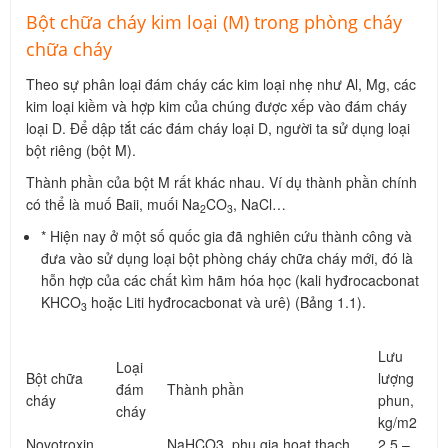
Bột chữa cháy kim loại (M) trong phòng cháy
chữa cháy
Theo sự phân loại đám cháy các kim loại nhẹ như Al, Mg, các
kim loại kiềm và hợp kim của chúng được xếp vào đám cháy
loại D. Để dập tắt các đám cháy loại D, người ta sử dụng loại
bột riêng (bột M).
Thành phần của bột M rất khác nhau. Ví dụ thành phần chính
có thể là muố Baii, muối Na
CO
, NaCl…
2
3
* Hiện nay ở một số quốc gia đã nghiên cứu thành công và
đưa vào sử dụng loại bột phòng cháy chữa cháy mới, đó là
hỗn hợp của các chất kìm hãm hóa học (kali hyđrocacbonat
KHCO
hoặc Liti hyđrocacbonat và urê) (Bảng 1.1).
3
Lưu
Loại
Bột chữa
lượng
đám
Thành phần
cháy
phun,
cháy
kg/m2
Novotroxin
NaHCO3, phụ gia hoạt thạch ,
2,5 –