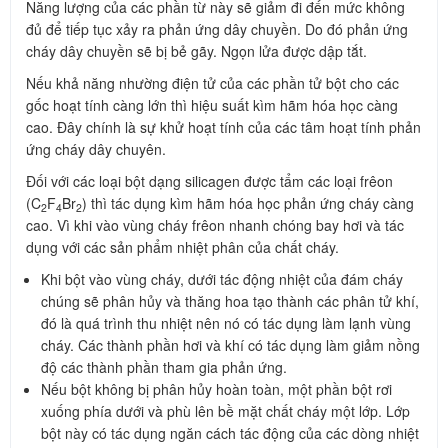
Năng lượng của các phần từ này sẽ giảm đi đến mức không
đủ để tiếp tục xảy ra phản ứng dây chuyền. Do đó phản ứng
cháy dây chuyền sẽ bị bẻ gãy. Ngọn lửa được dập tắt.
Nếu khả năng nhường điện tử của các phần tử bột cho các
gốc hoạt tính càng lớn thì hiệu suất kìm hãm hóa học càng
cao. Đây chính là sự khử hoạt tính của các tâm hoạt tính phản
ứng cháy dây chuyên.
Đối với các loại bột dạng silicagen được tẩm các loại frêon
(C
F
Br
) thì tác dụng kìm hãm hóa học phản ứng cháy càng
2
4
2
cao. Vì khi vào vùng cháy frêon nhanh chóng bay hơi và tác
dụng với các sản phẩm nhiệt phân của chất cháy.
Khi bột vào vùng cháy, dưới tác động nhiệt của đám cháy
chúng sẽ phân hủy và thăng hoa tạo thành các phân tử khí,
đó là quá trình thu nhiệt nên nó có tác dụng làm lạnh vùng
cháy. Các thành phần hơi và khí có tác dụng làm giảm nồng
độ các thành phần tham gia phản ứng.
Nếu bột không bị phân hủy hoàn toàn, một phần bột rơi
xuống phía dưới và phù lên bề mặt chất cháy một lớp. Lớp
bột này có tác dụng ngăn cách tác động của các dòng nhiệt