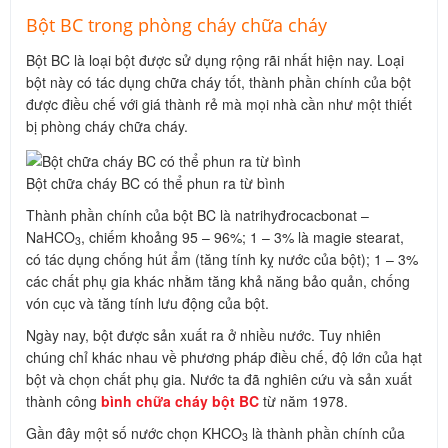
Bột BC trong phòng cháy chữa cháy
Bột BC là loại bột được sử dụng rộng rãi nhất hiện nay. Loại
bột này có tác dụng chữa cháy tốt, thành phần chính của bột
được điều chế với giá thành rẻ mà mọi nhà cần như một thiết
bị phòng cháy chữa cháy.
Bột chữa cháy BC có thể phun ra từ bình
Thành phần chính của bột BC là natrihyđrocacbonat –
NaHCO
, chiếm khoảng 95 – 96%; 1 – 3% là magie stearat,
3
có tác dụng chống hút ẩm (tăng tính kỵ nước của bột); 1 – 3%
các chất phụ gia khác nhằm tăng khả năng bảo quản, chống
vón cục và tăng tính lưu động của bột.
Ngày nay, bột được sản xuất ra ở nhiều nước. Tuy nhiên
chúng chỉ khác nhau về phương pháp điều chế, độ lớn của hạt
bột và chọn chất phụ gia. Nước ta đã nghiên cứu và sản xuất
thành công
bình chữa cháy bột BC
từ năm 1978.
Gần đây một số nước chọn KHCO
là thành phần chính của
3