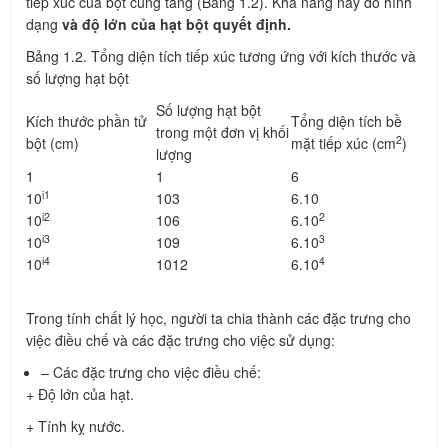
tiếp xúc của bột cũng tăng (Bảng 1.2). Khả năng này do hình
dạng
và độ lớn của hạt bột quyết định.
Bảng 1.2. Tổng diện tích tiếp xúc tương ứng với kích thước và
số lượng hạt bột
Số lượng hạt bột
Kích thước phần tử
Tổng diện tích bề
trong một đơn vị khối
2
bột (cm)
mặt tiếp xúc (cm
)
lượng
1
1
6
i1
10
103
6.10
i2
2
10
106
6.10
i3
3
10
109
6.10
i4
4
10
1012
6.10
Trong tính chất lý học, người ta chia thành các đặc trưng cho
việc điều chế và các đặc trưng cho việc sử dụng:
– Các đặc trưng cho việc điều chế:
+ Độ lớn của hạt.
+ Tính kỵ nước.