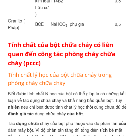
kim loại
114B2
0,5
hữu cơ
)
Granito (
BCE
NaHCO
, phụ gia
2,5
3
Pháp)
Tính chất của bột chữa cháy có liên
quan đến công tác phòng cháy chữa
cháy (pccc)
Tính chất lý học của bột chữa cháy trong
phòng cháy chữa cháy
Biết được tính chất lý học của bột có thể giúp ta có những kết
luận về tác dụng chữa cháy và khả năng bảo quản bột. Tuy
nhiên
nếu chỉ biết được tính chất lý học thôi cũng chưa đủ để
đánh giá tác
dụng chữa cháy
của bột
.
Tác
dụng chữa
cháy của bột phụ thuộc vào độ phân tán
của
đám mây bột. Vì độ phân tán tăng thì tổng diện
tích
bề mặt