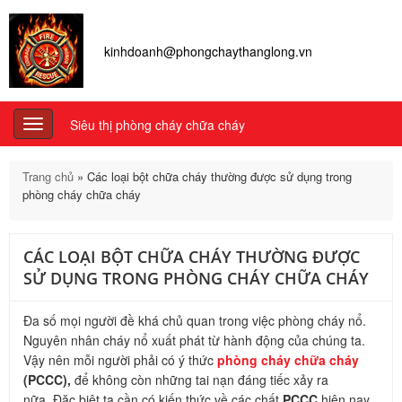
kinhdoanh@phongchaythanglong.vn
Siêu thị phòng cháy chữa cháy
Toggle
navigation
Trang chủ
»
Các loại bột chữa cháy thường được sử dụng trong
phòng cháy chữa cháy
CÁC LOẠI BỘT CHỮA CHÁY THƯỜNG ĐƯỢC
SỬ DỤNG TRONG PHÒNG CHÁY CHỮA CHÁY
Đa số mọi người đề khá chủ quan trong việc phòng cháy nổ.
Nguyên nhân cháy nổ xuất phát từ hành động của chúng ta.
Vậy nên mỗi người phải có ý thức
phòng cháy chữa cháy
(PCCC),
để không còn những tai nạn đáng tiếc xảy ra
nữa. Đặc biệt ta cần có kiến thức về các chất
PCCC
hiện nay