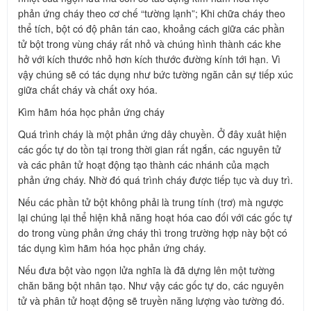
phản ứng cháy theo cơ chế “tường lạnh”; Khi chữa cháy theo
thể tích, bột có độ phân tán cao, khoảng cách giữa các phần
tử bột trong vùng cháy rất nhỏ và chúng hình thành các khe
hở với kích thước nhỏ hơn kích thước đường kính tới hạn. Vì
vậy chúng sẽ có tác dụng như bức tường ngăn cản sự tiếp xúc
giữa chất cháy và chất oxy hóa.
Kìm hãm hóa học phản ứng cháy
Quá trình cháy là một phản ứng dây chuyền. Ở đây xuât hiện
các gốc tự do tồn tại trong thời gian rất ngắn, các nguyên tử
và các phân tử hoạt động tạo thành các nhánh của mạch
phản ứng cháy. Nhờ đó quá trình cháy được tiếp tục và duy trì.
Nếu các phần tử bột không phải là trung tính (trơ) mà ngược
lại chúng lại thể hiện khả năng hoạt hóa cao đối với các gốc tự
do trong vùng phản ứng cháy thì trong trường hợp này bột có
tác dụng kìm hãm hóa học phản ứng cháy.
Nếu đưa bột vào ngọn lửa nghĩa là đã dựng lên một tường
chăn băng bột nhân tạo. Như vậy các gốc tự do, các nguyên
tử và phân tử hoạt động sẽ truyền năng lượng vào tường đó.