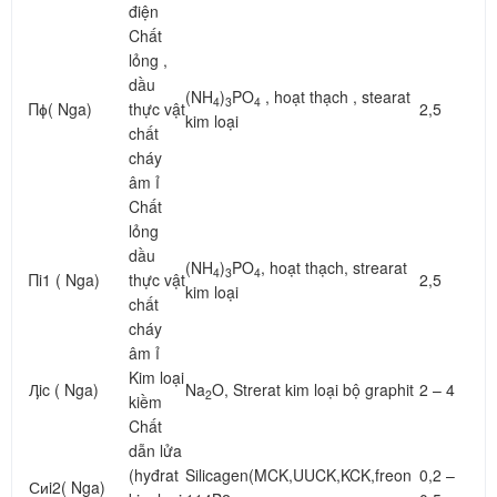
điện
Chất
lỏng ,
dầu
(NH
)
PO
, hoạt thạch , stearat
4
3
4
Πɸ( Nga)
thực vật
2,5
kim loại
chất
cháy
âm ỉ
Chất
lỏng
dầu
(NH
)
PO
, hoạt thạch, strearat
4
3
4
Πi1 ( Nga)
thực vật
2,5
kim loại
chất
cháy
âm ỉ
Kim loại
Ӆic ( Nga)
Na
O, Strerat kim loại bộ graphit
2 – 4
2
kiềm
Chất
dẫn lửa
(hyđrat
Silicagen(MCK,UUCK,KCK,freon
0,2 –
Сиi2( Nga)