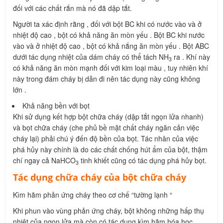
đối với các chất rắn mà nó đã dập tắt.
Người ta xác định rằng , đối với bột BC khi có nước vào và ở
nhiệt độ cao , bột có khả năng ăn mòn yếu . Bột BC khi nước
vào và ở nhiệt độ cao , bột có khả nắng ăn mòn yếu . Bột ABC
dưới tác dụng nhiệt của dám cháy có thể tách NH
ra . Khí này
3
có khả năng ăn mòn mạnh đối với kim loại màu , tuy nhiên khí
này trong đám cháy bị dẫn đi nên tác dụng này cũng không
lớn .
Khả năng bền với bọt
Khi sử dụng kết hợp bột chữa cháy (dập tắt ngọn lửa nhanh)
và bọt chữa cháy (che phủ bề mặt chất cháy ngăn cản việc
cháy lại) phải chú ý đến độ bền của bọt. Tác nhân của việc
phá hủy này chính là do các chất chống hút ẩm của bột, thậm
chí ngay cả NaHCO
tinh khiết cũng có tác dụng phá hủy bọt.
3
Tác dụng chữa cháy của bột chữa cháy
Kìm hãm phản ứng cháy theo cơ chế “tường lạnh “
Khi phun vào vùng phản ứng cháy, bột không những hấp thụ
nhiệt của ngọn lửa mà còn có tác dụng kìm hãm hóa học