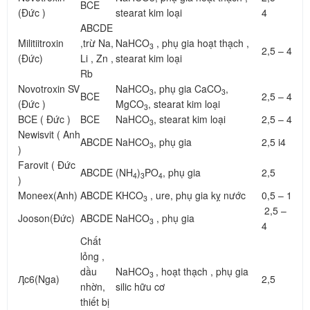
BCE
(Đức )
stearat kim loại
4
ABCDE
Militiitroxin
,trừ Na,
NaHCO
, phụ gia hoạt thạch ,
3
2,5 – 4
(Đức)
Li , Zn ,
stearat kim loại
Rb
Novotroxin SV
NaHCO
, phụ gia CaCO
,
3
3
BCE
2,5 – 4
(Đức )
MgCO
, stearat kim loại
3
BCE ( Đức )
BCE
NaHCO
, stearat kim loại
2,5 – 4
3
Newisvit ( Anh
ABCDE
NaHCO
, phụ gia
2,5 i4
3
)
Farovit ( Đức
ABCDE
(NH
)
PO
, phụ gia
2,5
4
3
4
)
Moneex(Anh)
ABCDE
KHCO
, ure, phụ gia kỵ nước
0,5 – 1
3
2,5 –
Jooson(Đức)
ABCDE
NaHCO
, phụ gia
3
4
Chất
lỏng ,
dầu
NaHCO
, hoạt thạch , phụ gia
3
Ӆc6(Nga)
2,5
nhờn,
silic hữu cơ
thiết bị