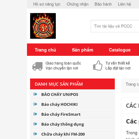
Hồ sơ năng lực
Chứng nhận
Bảo hành
Liên hệ
Trang chủ
Sản phẩm
Catalogue
Giao hàng toàn quốc
Tư vấn thiết kế
Vận chuyển tận nơi
Lắp đặt tận nơi
DANH MỤC SẢN PHẨM
Trang 
BÁO CHÁY UNIPOS
Báo cháy HOCHIKI
CÁC
Báo cháy FireSmart
Các
Báo cháy thông dụng
Trong c
Chữa cháy khí FM-200