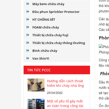
trình 
Máy bơm chữa cháy
thô khô
phương 
Đầu phun Sprinkler Protector
Các qu
HT CHỐNG SÉT
nhờ á
FOAM chữa cháy
Các câ
Thiết bị chữa cháy Fuji
Phòn
Thiết bị chữa cháy thông thường
Bình chữa cháy
Phòng 
Van ShinYi
Công ng
liệu na
TIN TỨC PCCC
Phòn
Hướng dẫn cách thoát
Dầu th
hiểm khi cháy nhà ống
nước v
25/04/2022
sẽ tạ
thô cầ
Một số yếu tố gây mất
an toàn trong công tác
Ổn đi