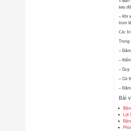
+ Ban đ
sau đó
– Khi x
trùm lê
Các b
Trong q
– Đảm 
– Kiểm
– Duy tr
– Có th
– Đảm
Bài v
Bảng
Lợi 
Bảng
Phòn