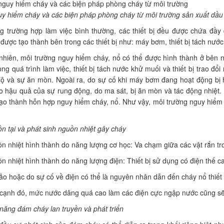
uy hiểm cháy và các biện pháp phòng cháy từ môi trường sản xuất dầu
 trường hợp làm việc bình thường, các thiết bị đều được chứa đầy
ược tạo thành bên trong các thiết bị như: máy bơm, thiết bị tách nước kh
hiên, môi trường nguy hiểm cháy, nổ có thể được hình thành ở bên ngoài 
ng quá trình làm việc, thiết bị tách nước khử muối và thiết bị trao đổi
độ và sự ăn mòn. Ngoài ra, do sự cố khi máy bơm đang hoạt động bị h
hậu quả của sự rung động, do ma sát, bị ăn mòn và tác động nhiệt. D
̣o thành hỗn hợp nguy hiểm cháy, nổ. Như vậy, môi trường nguy hiểm c
ồn tại và phát sinh nguồn nhiệt gây cháy
n nhiệt hình thành do năng lượng cơ học: Va chạm giữa các vật rắn tron
n nhiệt hình thành do năng lượng điện: Thiết bị sử dụng có điện thế 
̉o hoặc do sự cố về điện có thể là nguyên nhân dẫn đến cháy nổ thiết b
ạnh đó, mức nước dâng quá cao làm các điện cực ngập nước cũng sẽ
năng đám cháy lan truyền và phát triển