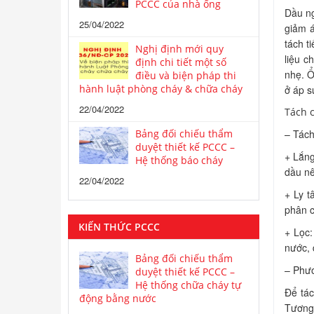
PCCC của nhà ống
Dầu ng
25/04/2022
giảm a
tách t
Nghị định mới quy
liệu ch
định chi tiết một số
nhẹ. Ô
điều và biện pháp thi
hành luật phòng cháy & chữa cháy
ở áp 
22/04/2022
Tách c
Bảng đối chiếu thẩm
– Tác
duyệt thiết kế PCCC –
+ Lắng
Hệ thống báo cháy
dầu nê
22/04/2022
+ Ly tâ
phân ch
KIẾN THỨC PCCC
+ Lọc:
nước, 
Bảng đối chiếu thẩm
– Phươ
duyệt thiết kế PCCC –
Hệ thống chữa cháy tự
Để tá
động bằng nước
Tương t