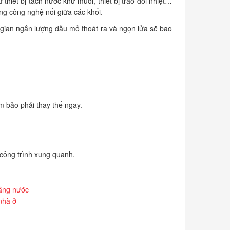
hiết bị tách nước khử muối, thiết bị trao đổi nhiệt…
́ng công nghệ nối giữa các khối.
ời gian ngắn lượng dầu mỏ thoát ra và ngọn lửa sẽ bao
̉m bảo phải thay thế ngay.
à, công trình xung quanh.
bằng nước
 nhà ở