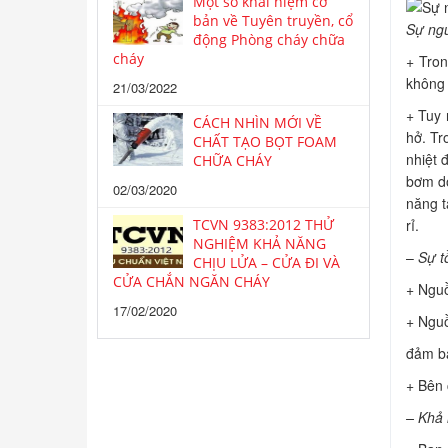
Một số khái niệm cơ
bản về Tuyên truyền, cổ
Sự ng
động Phòng cháy chữa
cháy
+ Trong
không đ
21/03/2022
+ Tuy n
CÁCH NHÌN MỚI VỀ
hở. Tro
CHẤT TẠO BỌT FOAM
nhiệt 
CHỮA CHÁY
bơm do 
02/03/2020
năng ta
rỉ.
TCVN 9383:2012 THỬ
NGHIỆM KHẢ NĂNG
–
Sự t
CHỊU LỬA – CỬA ĐI VÀ
CỬA CHẮN NGĂN CHÁY
+ Nguồ
17/02/2020
+ Nguồ
đảm ba
+ Bên c
– Khả 