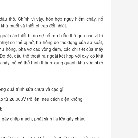
 dầu thô. Chính vì vậy, hỗn hợp nguy hiểm cháy, nổ
ử muối và thiết bị trao đổi nhiệt.
các thiết bị do sự cố rò rỉ dầu thô qua các vị trí
 nhiệt có thể bị hở, hư hỏng do tác động của áp suất,
ư hỏng, phá vỡ các vòng đệm, các chi tiết của máy
o đó, dầu thô thoát ra ngoài kết hợp với oxy có khả
háy, nổ có thể hình thành xung quanh khu vực bị rò
g quá trình sửa chữa và cạo gỉ.
cao từ 26.000V trở lên, nếu cách điện không
ị.
 gây chập mạch, phát sinh tia lửa gây cháy.