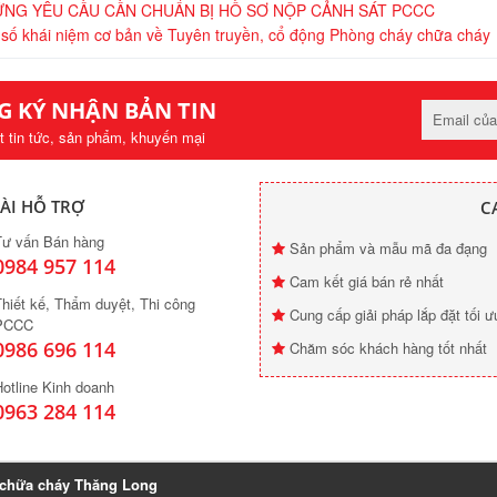
NG YÊU CẦU CẦN CHUẨN BỊ HỒ SƠ NỘP CẢNH SÁT PCCC
số khái niệm cơ bản về Tuyên truyền, cổ động Phòng cháy chữa cháy
G KÝ NHẬN BẢN TIN
t tin tức, sản phẩm, khuyến mại
ÀI HỖ TRỢ
C
Tư vấn Bán hàng
Sản phẩm và mẫu mã đa đạng
0984 957 114
Cam kết giá bán rẻ nhất
hiết kế, Thẩm duyệt, Thi công
Cung cấp giải pháp lắp đặt tối ư
PCCC
0986 696 114
Chăm sóc khách hàng tốt nhất
otline Kinh doanh
0963 284 114
 chữa cháy Thăng Long