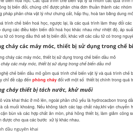
chế biến hoá học. Các quá trình chế biến vật lý là nhóm các quá trì
ng bị biến đổi, chúng chỉ được phân chia đơn thuần thành các nhóm c
pháp phân chia vật lý như chưng cất, hấp thụ, hoà tan bằng dung môi
á trình chế biến hoá học, ngược lại, là các quá trình làm thay đổi c
p dụng các điều kiện biến đổi hoá học khác nhau như nhiệt độ, áp suâ
́u tử có trong dầu thô sẽ bị biến đổi, khác với các cấu tử có trong nguy
g cháy các máy móc, thiết bị sử dụng trong chế b
cháy các máy móc, thiết bị sử dụng trong chế biến dầu mỏ
hệ chế biến dầu mỏ gồm quá trình chế biến vật lý và quá trình chế b
̀y chỉ đề cập đến
phòng cháy
đối với một số thiết bị chính trong quá t
g cháy thiết bị tách nước, khử muối
ô vừa khai thác ở mỏ lên, ngoài phần chủ yếu là hydrocacbon trong dầu 
à cả muối khoáng. Nếu không tách các tạp chất này,khi vận chuyển ha
o cặn bùn và các hợp chất ăn mòn, phá hỏng thiết bị, làm giảm công su
n được cho qua các bước xử lý khác nhau.
̣nh dầu nguyên khai