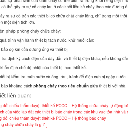
ầu sự phát sinh của đám cháy có thể diễn ra trong khối riêng biệt như t
 có thể gây ra sự cố cháy lan ở các khối liền kề cháy theo các đường ô
ảy ra sự cố trên các thiết bị có chứa chất cháy lỏng, chỉ trong một th
n một diện tích lớn.
iện pháp phòng cháy chữa cháy:
uá trình vận hành thiết bị tách nước, khử muối cần:
bảo độ kín của đường ống và thiết bị.
 tra định kỳ cách điện của dây dẫn và thiết bị điện khác, nếu không đa
ì ổn định chế độ nhiệt của thiết bị theo thiết kế.
iết bị kiểm tra mức nước và ống tràn, tránh để điện cực bị ngập nước.
 bảo khoảng cách
phòng cháy theo tiêu chuẩn
giữa thiết bị với nh
iết liên quan:
 đối chiếu thẩm duyệt thiết kế PCCC – Hệ thống chữa cháy tự động 
ích của việc lắp đặt các thiết bị báo cháy trong các khu vực tòa nhà và
 đối chiếu thẩm duyệt thiết kế PCCC – Hệ thống báo cháy
g cháy chữa cháy là gì?