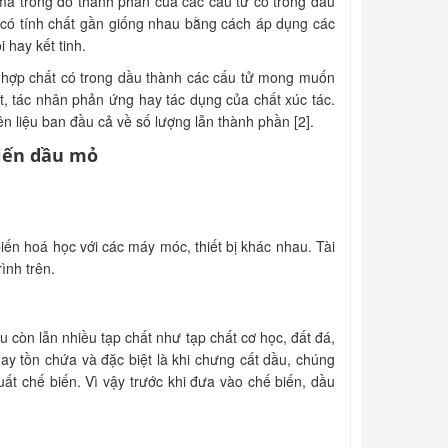
nh mà trong đó thành phần của các cấu tử có trong dầu
ó tính chất gần giống nhau bằng cách áp dụng các
 hay kết tinh.
ác hợp chất có trong dầu thành các cấu tử mong muốn
́t, tác nhân phản ứng hay tác dụng của chất xúc tác.
ên liệu ban đầu cả về số lượng lẫn thành phần [2].
iến dầu mỏ
iến hoá học với các máy móc, thiết bị khác nhau. Tài
rình trên.
còn lẫn nhiều tạp chất như tạp chất cơ học, đất đá,
y tồn chứa và đặc biệt là khi chưng cất dầu, chúng
ất chế biến. Vì vậy trước khi đưa vào chế biến, dầu