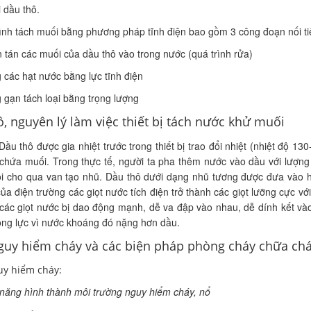
i dầu thô.
ình tách muối bằng phương pháp tĩnh điện bao gồm 3 công đoạn nối t
tán các muối của dầu thô vào trong nước (quá trình rửa)
 các hạt nước bằng lực tĩnh điện
 gạn tách loại bằng trọng lượng
̀, nguyên lý làm việc thiết bị tách nước khử muối
Dầu thô được gia nhiệt trước trong thiết bị trao đổi nhiệt (nhiệt độ 130-
hứa muối. Trong thực tế, người ta pha thêm nước vào dầu với lượng 
ồi cho qua van tạo nhũ. Dầu thô dưới dạng nhũ tương được đưa vào h
ủa điện trường các giọt nước tích điện trở thành các giọt lưỡng cực v
các giọt nước bị dao động mạnh, dễ va đập vào nhau, dễ dính kết vào
ọng lực vì nước khoáng đó nặng hơn dầu.
guy hiểm cháy và các biện pháp phòng cháy chữa ch
uy hiểm cháy:
năng hình thành môi trường nguy hiểm cháy, nổ