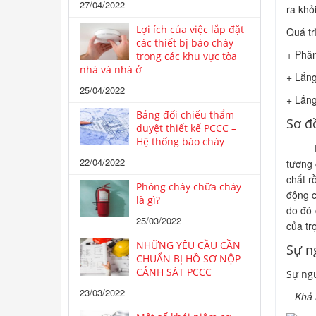
27/04/2022
ra khỏ
Lợi ích của việc lắp đặt
Quá tr
các thiết bị báo cháy
+ Phân 
trong các khu vực tòa
nhà và nhà ở
+ Lắng
25/04/2022
+ Lắng
Bảng đối chiếu thẩm
Sơ đô
duyệt thiết kế PCCC –
Hệ thống báo cháy
– 
22/04/2022
tương c
chất r
Phòng cháy chữa cháy
động c
là gì?
do đó 
25/03/2022
của tr
NHỮNG YÊU CẦU CẦN
Sự n
CHUẨN BỊ HỒ SƠ NỘP
CẢNH SÁT PCCC
Sự ng
23/03/2022
–
Khả 