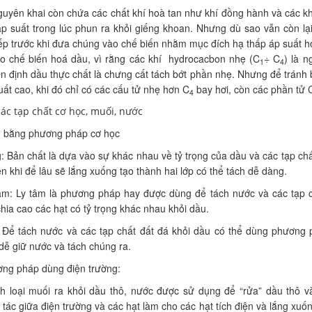
uyên khai còn chứa các chất khí hoà tan như khí đồng hành và các k
́p suất trong lúc phun ra khỏi giếng khoan. Nhưng dù sao vẫn còn lại 
iếp trước khi đưa chúng vào chế biến nhằm mục đích hạ thấp áp suâ
o chế biến hoá dầu, vì rằng các khí hydrocacbon nhẹ (C
÷ C
) là 
1
4
̉n định dầu thực chất là chưng cất tách bớt phần nhẹ. Nhưng để tránh 
suất cao, khi đó chỉ có các cấu tử nhẹ hơn C
bay hơi, còn các phần tử 
4
ác tạp chất cơ học, muối, nước
h bằng phương pháp cơ học
: Bản chất là dựa vào sự khác nhau về tỷ trọng của dầu và các tạp c
n khi để lâu sẽ lắng xuống tạo thành hai lớp có thể tách dễ dàng.
m: Ly tâm là phương pháp hay được dùng để tách nước và các tạp châ
ia cao các hạt có tỷ trọng khác nhau khỏi dầu.
 Để tách nước và các tạp chất đất đá khỏi dầu có thể dùng phươn
dễ giữ nước và tách chúng ra.
ng pháp dùng điện trường:
ch loại muối ra khỏi dầu thô, nước được sử dụng để “rửa” dầu thô 
ác giữa điện trường và các hạt làm cho các hạt tích điện và lắng xu