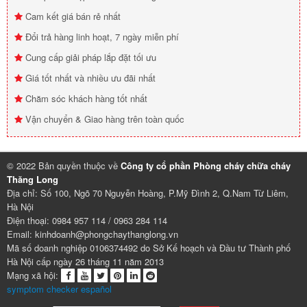
Cam kết giá bán rẻ nhất
Đổi trả hàng linh hoạt, 7 ngày miễn phí
Cung cấp giải pháp lắp đặt tối ưu
Giá tốt nhất và nhiều ưu đãi nhất
Chăm sóc khách hàng tốt nhất
Vận chuyển & Giao hàng trên toàn quốc
© 2022 Bản quyền thuộc về
Công ty cổ phần Phòng cháy chữa cháy
Thăng Long
Địa chỉ: Số 100, Ngõ 70 Nguyễn Hoàng, P.Mỹ Đình 2, Q.Nam Từ Liêm,
Hà Nội
Điện thoại: 0984 957 114 / 0963 284 114
Email: kinhdoanh@phongchaythanglong.vn
Mã số doanh nghiệp 0106374492 do Sở Kế hoạch và Đầu tư Thành phố
Hà Nội cấp ngày 26 tháng 11 năm 2013
Mạng xã hội:
symptom checker español